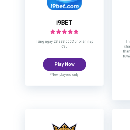
i9BET
Tặng ngay 28.888.000đ cho lần nạp
Th
đầu
chà
tham
tuyế
Play Now
*New players only