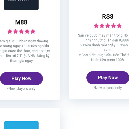
RS8
M88
Săn vé cược may mắn trong Nổ 
nhận thưởng lên đến 8,888
am gia M88 nhận ngay thưởng
✩ Điểm danh mỗi ngày – Nhận
o mừng ngay 188% tiền nạp khi
128K
 gia cược thể thao, casino trực
✩Bảo hiểm cược đầu tiên Thể t
n,... lên tới 7 Triệu VNĐ Đăng ký
Hoàn tiền cược 100%
tham gia ngay
Play Now
Play Now
*New players only
*New players only