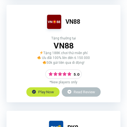
VN88
Tặng thưởng tại
VN88
Tặng 188K chơi thử miễn phí
Ưu đãi 100% lên đến 6.150.000
50k gửi tiền qua di động!
5.0
*New players only
Play Now
Read Review