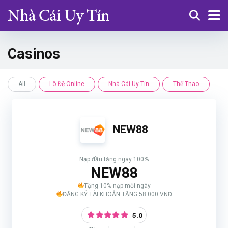
Casinos
All
Lô Đề Online
Nhà Cái Uy Tín
Thể Thao
NEW88
Nạp đầu tặng ngay 100%
NEW88
Tặng 10% nạp mỗi ngày
ĐĂNG KÝ TÀI KHOẢN TẶNG 58.000 VNĐ
5.0