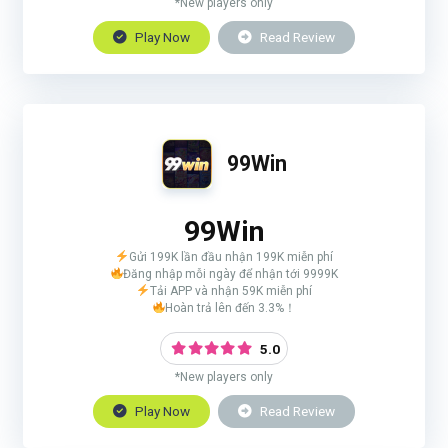
*New players only
Play Now
Read Review
99Win
99Win
Gửi 199K lần đầu nhận 199K miễn phí
Đăng nhập mỗi ngày để nhận tới 9999K
Tải APP và nhận 59K miễn phí
Hoàn trả lên đến 3.3%！
5.0
*New players only
Play Now
Read Review