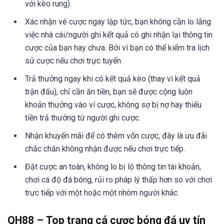
với kèo rung).
Xác nhận vé cược ngay lập tức, bạn không cần lo lắng
việc nhà cái/người ghi kết quả có ghi nhận lại thông tin
cược của bạn hay chưa. Bởi vì bạn có thể kiểm tra lịch
sử cược nếu chơi trực tuyến.
Trả thưởng ngay khi có kết quả kèo (thay vì kết quả
trận đấu), chỉ cần ăn tiền, bạn sẽ được cộng luôn
khoản thưởng vào ví cược, không sợ bị nợ hay thiếu
tiền trả thưởng từ người ghi cược.
Nhận khuyến mãi để có thêm vốn cược, đây là ưu đãi
chắc chắn không nhận được nếu chơi trực tiếp.
Đặt cược an toàn, không lo bị lộ thông tin tài khoản,
chơi cá độ đá bóng, rủi ro pháp lý thấp hơn so với chơi
trực tiếp với một hoặc một nhóm người khác.
QH88
–
Top trang cá cược bóng đá uy tín