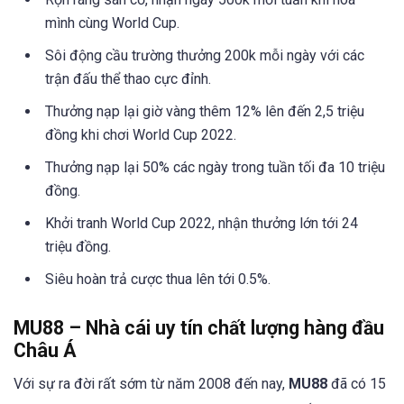
mình cùng World Cup.
Sôi động cầu trường thưởng 200k mỗi ngày với các
trận đấu thể thao cực đỉnh.
Thưởng nạp lại giờ vàng thêm 12% lên đến 2,5 triệu
đồng khi chơi World Cup 2022.
Thưởng nạp lại 50% các ngày trong tuần tối đa 10 triệu
đồng.
Khởi tranh World Cup 2022, nhận thưởng lớn tới 24
triệu đồng.
Siêu hoàn trả cược thua lên tới 0.5%.
MU88 – Nhà cái uy tín chất lượng hàng đầu
Châu Á
Với sự ra đời rất sớm từ năm 2008 đến nay,
MU88
đã có 15