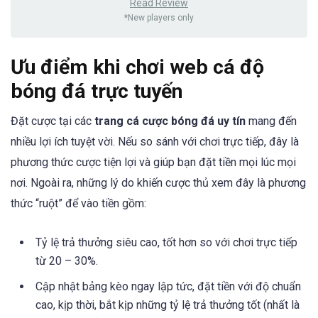
Read Review
*New players only
Ưu điểm khi chơi web cá độ
bóng đá trực tuyến
Đặt cược tại các
trang cá cược bóng đá uy tín
mang đến
nhiều lợi ích tuyệt vời. Nếu so sánh với chơi trực tiếp, đây là
phương thức cược tiện lợi và giúp bạn đặt tiền mọi lúc mọi
nơi. Ngoài ra, những lý do khiến cược thủ xem đây là phương
thức “ruột” để vào tiền gồm:
Tỷ lệ trả thưởng siêu cao, tốt hơn so với chơi trực tiếp
từ 20 – 30%.
Cập nhật bảng kèo ngay lập tức, đặt tiền với độ chuẩn
cao, kịp thời, bắt kịp những tỷ lệ trả thưởng tốt (nhất là