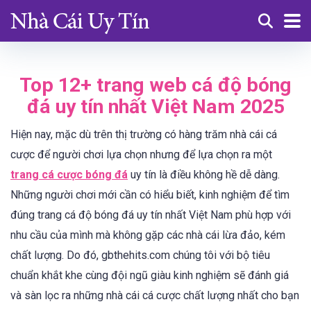
Top 12+ trang web cá độ bóng
đá uy tín nhất Việt Nam 2025
Hiện nay, mặc dù trên thị trường có hàng trăm nhà cái cá
cược để người chơi lựa chọn nhưng để lựa chọn ra một
trang cá cược bóng đá
uy tín là điều không hề dễ dàng.
Những người chơi mới cần có hiểu biết, kinh nghiệm để tìm
đúng trang cá độ bóng đá uy tín nhất Việt Nam phù hợp với
nhu cầu của mình mà không gặp các nhà cái lừa đảo, kém
chất lượng. Do đó, gbthehits.com chúng tôi với bộ tiêu
chuẩn khắt khe cùng đội ngũ giàu kinh nghiệm sẽ đánh giá
và sàn lọc ra những nhà cái cá cược chất lượng nhất cho bạn