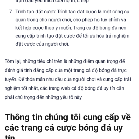
trận đấu yêu thích của họ trực tiếp.
Trình tạo đặt cược: Trình tạo đặt cược là một công cụ
quan trọng cho người chơi, cho phép họ tùy chỉnh và
kết hợp cược theo ý muốn. Trang cá độ bóng đá nên
cung cấp trình tạo đặt cược để tối ưu hóa trải nghiệm
đặt cược của người chơi.
Tóm lại, những tiêu chí trên là những điểm quan trọng để
đánh giá tính đẳng cấp của một trang cá độ bóng đá trực
tuyến. Để thỏa mãn nhu cầu của người chơi và cung cấp trải
nghiệm tốt nhất, các trang web cá độ bóng đá uy tín cần
phải chú trọng đến những yếu tố này.
Thông tin chúng tôi cung cấp về
các trang cá cược bóng đá uy
tín