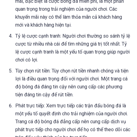
mãi, đặc biệt là cược bóng đá miễn phí, là một phần
quan trọng trong trải nghiệm của người chơi. Các
khuyến mãi này có thể làm thỏa mãn cả khách hàng
mới và khách hàng hiện tại.
Tỷ lệ cược cạnh tranh: Người chơi thường so sánh tỷ lệ
cược từ nhiều nhà cái để tìm những giá trị tốt nhất. Tỷ
lệ cược cạnh tranh là một yếu tố quan trọng giúp người
chơi có lợi.
Tùy chọn rút tiền: Tùy chọn rút tiền nhanh chóng và tiện
lợi là điều quan trọng đối với người chơi. Một trang cá
độ bóng đá đáng tin cậy nên cung cấp các phương
tiện đáng tin cậy để rút tiền.
Phát trực tiếp: Xem trực tiếp các trận đấu bóng đá là
một yếu tố quyết định cho trải nghiệm của người chơi.
Trang cá độ bóng đá đẳng cấp nên cung cấp dịch vụ
phát trực tiếp cho người chơi để họ có thể theo dõi các