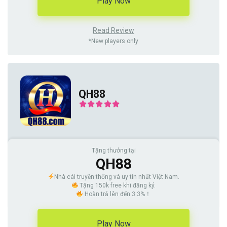
Play Now
Read Review
*New players only
QH88
Tặng thưởng tại
QH88
Nhà cái truyền thống và uy tín nhất Việt Nam.
Tặng 150k free khi đăng ký.
Hoàn trả lên đến 3.3%！
Play Now