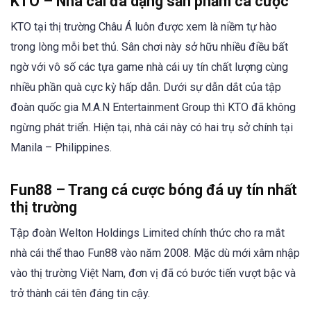
KTO – Nhà cái đa dạng sản phẩm cá cược
KTO tại thị trường Châu Á luôn được xem là niềm tự hào
trong lòng mỗi bet thủ. Sân chơi này sở hữu nhiều điều bất
ngờ với vô số các tựa game nhà cái uy tín chất lượng cùng
nhiều phần quà cực kỳ hấp dẫn. Dưới sự dẫn dắt của tập
đoàn quốc gia M.A.N Entertainment Group thì KTO đã không
ngừng phát triển. Hiện tại, nhà cái này có hai trụ sở chính tại
Manila – Philippines.
Fun88 – Trang cá cược bóng đá uy tín nhất
thị trường
Tập đoàn Welton Holdings Limited chính thức cho ra mắt
nhà cái thể thao Fun88 vào năm 2008. Mặc dù mới xâm nhập
vào thị trường Việt Nam, đơn vị đã có bước tiến vượt bậc và
trở thành cái tên đáng tin cậy.