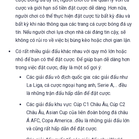
cược và giới hạn số tiền đặt cược dễ dàng. Hơn nữa,
người chơi có thể thực hiện đặt cược từ bất kỳ đâu và
bất kỳ khi nào thông qua các trang cá cược bóng đá uy
tín. Nếu người chơi lựa chọn nhà cái đáng tin cậy, sẽ
không có rủi ro về việc bị bùng kèo hoặc chơi gian lận.
Có rất nhiều giải đấu khác nhau với quy mô lớn hoặc
nhỏ để bạn có thể đặt cược. Để giúp bạn dễ dàng hơn
trong việc đặt cược, đây là một số gợi ý:
Các giải đấu vô địch quốc gia: các giải đấu như
La Liga, cá cược ngoại hạng anh, Serie A,… đều
là những trận đấu hấp dẫn để đặt cược.
Các giải đấu khu vực: Cúp C1 Châu Âu, Cúp C2
Châu Âu, Asian Cup của liên đoàn bóng đá châu
Á AFC, Copa America…đều là những giải đấu lớn
và cũng rất hấp dẫn để đặt cược.