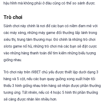
hậu hĩnh mà không phải ở đâu cũng có thể so sánh được.
Trò chơi
Sảnh chơi này chính là nơi để các bạn có niềm đam mê với
các máy xèng, những máy game đổi thưởng lấp lánh trong
siêu thị, trung tâm thương mại. Đó chính là những trò chơi
slots game nổ hũ, những trò chơi mà các bạn sẽ đặt cược
vào những hàng thanh toán để tìm kiếm những biểu tượng
giống nhau.
Trò chơi này trên i9BET chủ yếu được thiết lập dưới dạng 3
hàng và 5 cột, nếu các bạn quay guồng xong xuất hiện tối
thiểu 3 hình giống nhau trên hàng sẽ nhận được phần thưởng
tương ứng. Tất nhiên, nếu có 4 hoặc 5 hình thì phần thưởng
sẽ càng được nhân lên nhiều hơn.