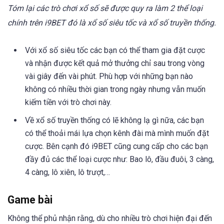
Tóm lại các trò chơi xổ số sẽ được quy ra làm 2 thể loại
chính trên i9BET đó là xổ số siêu tốc và xổ số truyền thống.
Với xổ số siêu tốc các bạn có thể tham gia đặt cược
và nhận được kết quả mở thưởng chỉ sau trong vòng
vài giây đến vài phút. Phù hợp với những bạn nào
không có nhiều thời gian trong ngày nhưng vẫn muốn
kiếm tiền với trò chơi này.
Về xổ số truyền thống có lẽ không lạ gì nữa, các bạn
có thể thoải mái lựa chọn kênh đài mà mình muốn đặt
cược. Bên cạnh đó i9BET cũng cung cấp cho các bạn
đầy đủ các thể loại cược như: Bao lô, đầu đuôi, 3 càng,
4 càng, lô xiên, lô trượt,…
Game bài
Không thể phủ nhận rằng, dù cho nhiều trò chơi hiện đại đến