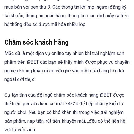
mua bán với bên thứ 3. Các thông tin khi mọi người đăng ký
tài khoản, thông tin ngân hàng, thông tin giao dịch xảy ra trên
hệ thống đều sẽ được mã hóa nhiều lớp.
Chăm sóc khách hàng
Mặc dù là một dịch vụ online tuy nhiên khi trải nghiệm sản
phẩm trên i9BET các bạn sẽ thấy mình được phục vụ chuyên
nghiệp không khác gì so với ghé vào một cửa hàng tiện lợi
ngoài đời thực.
Sự tận tình của đội ngũ chăm sóc khách hàng i9BET được
thể hiện qua việc luôn có mặt 24/24 để tiếp nhận ý kiến từ
người chơi. Nếu bạn có khó khăn thì trong việc trải nghiệm
sản phẩm, nạp tiền, rút tiền, khuyến mãi,…đều có thể liên hệ
với tư vấn viên.