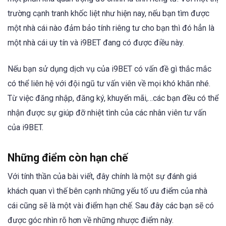
trường cạnh tranh khốc liệt như hiện nay, nếu bạn tìm được
một nhà cái nào đảm bảo tính riêng tư cho bạn thì đó hẳn là
một nhà cái uy tín và i9BET đang có được điều này.
Nếu bạn sử dụng dịch vụ của i9BET có vấn đề gì thắc mắc
có thể liên hệ với đội ngũ tư vấn viên về mọi khó khăn nhé.
Từ việc đăng nhập, đăng ký, khuyến mãi,…các bạn đều có thể
nhận được sự giúp đỡ nhiệt tình của các nhân viên tư vấn
của i9BET.
Những điểm còn hạn chế
Với tính thần của bài viết, đây chính là một sự đánh giá
khách quan vì thế bên cạnh những yếu tố ưu điểm của nhà
cái cũng sẽ là một vài điểm hạn chế. Sau đây các bạn sẽ có
được góc nhìn rõ hơn về những nhược điểm này.