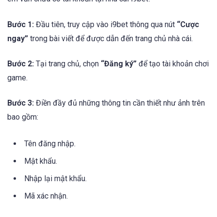
Bước 1:
Đầu tiên, truy cập vào i9bet thông qua nút
“Cược
ngay”
trong bài viết để được dẫn đến trang chủ nhà cái.
Bước 2:
Tại trang chủ, chọn
“Đăng ký”
để tạo tài khoản chơi
game.
Bước 3:
Điền đầy đủ những thông tin cần thiết như ảnh trên
bao gồm:
Tên đăng nhập.
Mật khẩu.
Nhập lại mật khẩu.
Mã xác nhận.