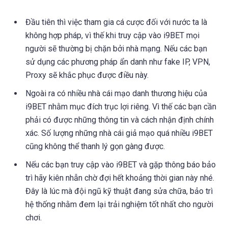
Đầu tiên thì việc tham gia cá cược đối với nước ta là
không hợp pháp, vì thế khi truy cập vào i9BET mọi
người sẽ thường bị chặn bởi nhà mạng. Nếu các bạn
sử dụng các phương pháp ẩn danh như fake IP, VPN,
Proxy sẽ khắc phục được điều này.
Ngoài ra có nhiều nhà cái mạo danh thương hiệu của
i9BET nhằm mục đích trục lợi riêng. Vì thế các bạn cần
phải có được những thông tin và cách nhận định chính
xác. Số lượng những nhà cái giả mạo quá nhiều i9BET
cũng không thể thanh lý gọn gàng được.
Nếu các bạn truy cập vào i9BET và gặp thông báo bảo
trì hãy kiên nhẫn chờ đợi hết khoảng thời gian này nhé.
Đây là lúc mà đội ngũ kỹ thuật đang sửa chữa, bảo trì
hệ thống nhằm đem lại trải nghiệm tốt nhất cho người
chơi.