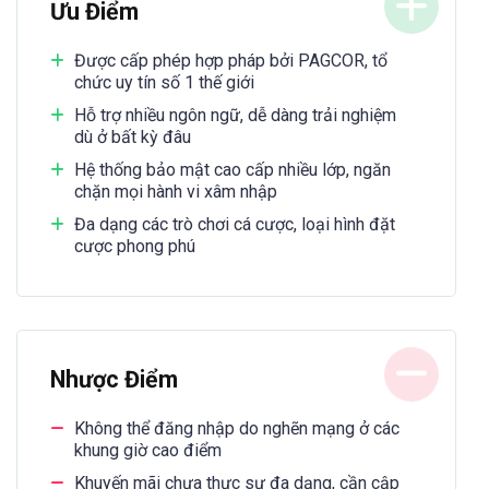
Ưu Điểm
Được cấp phép hợp pháp bởi PAGCOR, tổ
chức uy tín số 1 thế giới
Hỗ trợ nhiều ngôn ngữ, dễ dàng trải nghiệm
dù ở bất kỳ đâu
Hệ thống bảo mật cao cấp nhiều lớp, ngăn
chặn mọi hành vi xâm nhập
Đa dạng các trò chơi cá cược, loại hình đặt
cược phong phú
Nhược Điểm
Không thể đăng nhập do nghẽn mạng ở các
khung giờ cao điểm
Khuyến mãi chưa thực sự đa dạng, cần cập