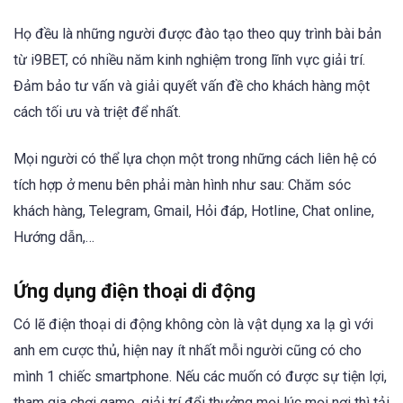
Họ đều là những người được đào tạo theo quy trình bài bản
từ i9BET, có nhiều năm kinh nghiệm trong lĩnh vực giải trí.
Đảm bảo tư vấn và giải quyết vấn đề cho khách hàng một
cách tối ưu và triệt để nhất.
Mọi người có thể lựa chọn một trong những cách liên hệ có
tích hợp ở menu bên phải màn hình như sau: Chăm sóc
khách hàng, Telegram, Gmail, Hỏi đáp, Hotline, Chat online,
Hướng dẫn,…
Ứng dụng điện thoại di động
Có lẽ điện thoại di động không còn là vật dụng xa lạ gì với
anh em cược thủ, hiện nay ít nhất mỗi người cũng có cho
mình 1 chiếc smartphone. Nếu các muốn có được sự tiện lợi,
tham gia chơi game, giải trí đổi thưởng mọi lúc mọi nơi thì tải