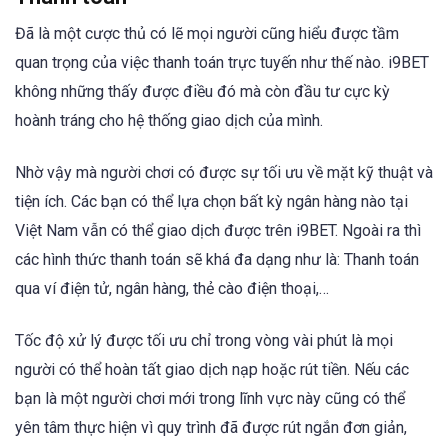
Đã là một cược thủ có lẽ mọi người cũng hiểu được tầm
quan trọng của việc thanh toán trực tuyến như thế nào. i9BET
không những thấy được điều đó mà còn đầu tư cực kỳ
hoành tráng cho hệ thống giao dịch của mình.
Nhờ vậy mà người chơi có được sự tối ưu về mặt kỹ thuật và
tiện ích. Các bạn có thể lựa chọn bất kỳ ngân hàng nào tại
Việt Nam vẫn có thể giao dịch được trên i9BET. Ngoài ra thì
các hình thức thanh toán sẽ khá đa dạng như là: Thanh toán
qua ví điện tử, ngân hàng, thẻ cào điện thoại,…
Tốc độ xử lý được tối ưu chỉ trong vòng vài phút là mọi
người có thể hoàn tất giao dịch nạp hoặc rút tiền. Nếu các
bạn là một người chơi mới trong lĩnh vực này cũng có thể
yên tâm thực hiện vì quy trình đã được rút ngắn đơn giản,