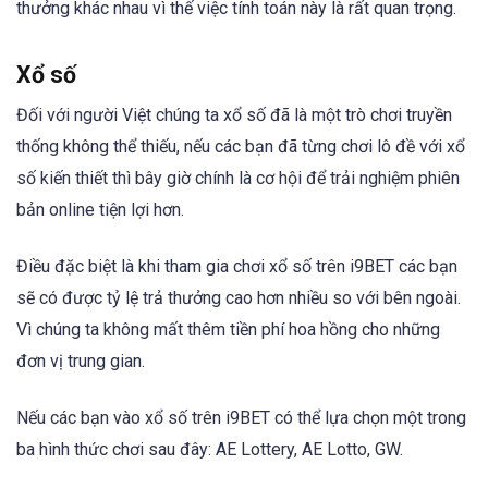
thưởng khác nhau vì thế việc tính toán này là rất quan trọng.
Xổ số
Đối với người Việt chúng ta xổ số đã là một trò chơi truyền
thống không thể thiếu, nếu các bạn đã từng chơi lô đề với xổ
số kiến thiết thì bây giờ chính là cơ hội để trải nghiệm phiên
bản online tiện lợi hơn.
Điều đặc biệt là khi tham gia chơi xổ số trên i9BET các bạn
sẽ có được tỷ lệ trả thưởng cao hơn nhiều so với bên ngoài.
Vì chúng ta không mất thêm tiền phí hoa hồng cho những
đơn vị trung gian.
Nếu các bạn vào xổ số trên i9BET có thể lựa chọn một trong
ba hình thức chơi sau đây: AE Lottery, AE Lotto, GW.