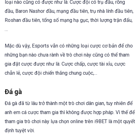
loại nào cũng có được như là: Cược đội có trụ đầu, rồng
đầu, Baron Nashor đầu, mạng đầu tiên, trụ nhà lính đầu tiên,
Roshan đầu tiên, tổng số mạng hạ gục, thời lượng trận đấu,
…
Mặc dù vậy, Esports vẫn có những loại cược cơ bản để cho
những bạn nào chưa rành về trò chơi này cũng có thể tham
gia đặt cược được như là: Cược chấp, cược tài xỉu, cược
chẵn lẻ, cược đội chiến thắng chung cuộc,…
Đá gà
Đá gà đã từ lâu trở thành một trò chơi dân gian, tuy nhiên để
anh em cá cược tham gia thì không được hợp pháp. Vì thế để
tham gia trò chơi này lựa chọn online trên i9BET là một quyết
định tuyệt vời.