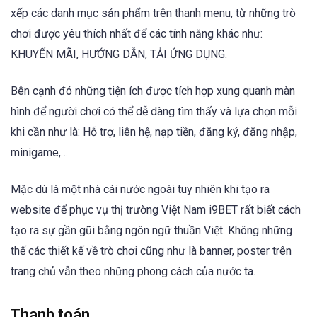
xếp các danh mục sản phẩm trên thanh menu, từ những trò
chơi được yêu thích nhất để các tính năng khác như:
KHUYẾN MÃI, HƯỚNG DẪN, TẢI ỨNG DỤNG.
Bên cạnh đó những tiện ích được tích hợp xung quanh màn
hình để người chơi có thể dễ dàng tìm thấy và lựa chọn mỗi
khi cần như là: Hỗ trợ, liên hệ, nạp tiền, đăng ký, đăng nhập,
minigame,…
Mặc dù là một nhà cái nước ngoài tuy nhiên khi tạo ra
website để phục vụ thị trường Việt Nam i9BET rất biết cách
tạo ra sự gần gũi bằng ngôn ngữ thuần Việt. Không những
thế các thiết kế về trò chơi cũng như là banner, poster trên
trang chủ vẫn theo những phong cách của nước ta.
Thanh toán