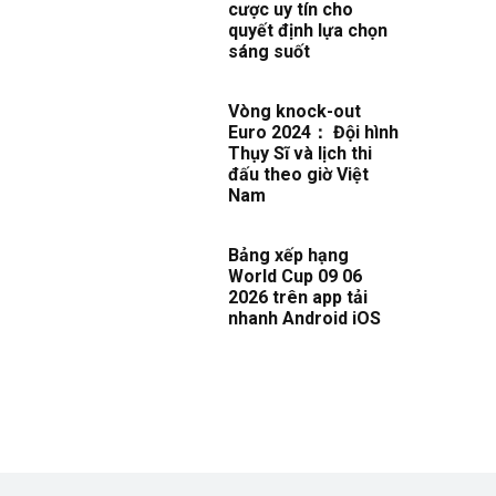
cược uy tín cho
quyết định lựa chọn
sáng suốt
Vòng knock-out
Euro 2024： Đội hình
Thụy Sĩ và lịch thi
đấu theo giờ Việt
Nam
Bảng xếp hạng
World Cup 09 06
2026 trên app tải
nhanh Android iOS