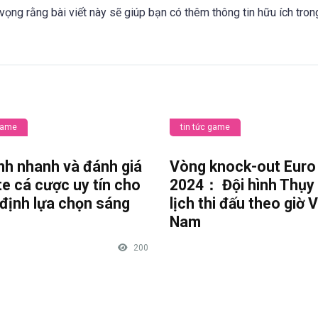
vọng rằng bài viết này sẽ giúp bạn có thêm thông tin hữu ích tron
 game
tin tức game
nh nhanh và đánh giá
Vòng knock-out Euro
e cá cược uy tín cho
2024： Đội hình Thụy 
định lựa chọn sáng
lịch thi đấu theo giờ V
Nam
200