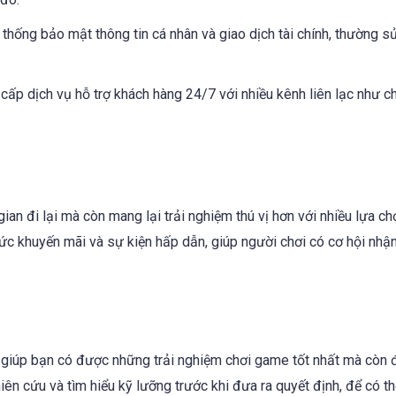
 thống bảo mật thông tin cá nhân và giao dịch tài chính, thường 
 cấp dịch vụ hỗ trợ khách hàng 24/7 với nhiều kênh liên lạc như ch
 gian đi lại mà còn mang lại trải nghiệm thú vị hơn với nhiều lựa c
ức khuyến mãi và sự kiện hấp dẫn, giúp người chơi có cơ hội nhậ
hỉ giúp bạn có được những trải nghiệm chơi game tốt nhất mà còn
iên cứu và tìm hiểu kỹ lưỡng trước khi đưa ra quyết định, để có th