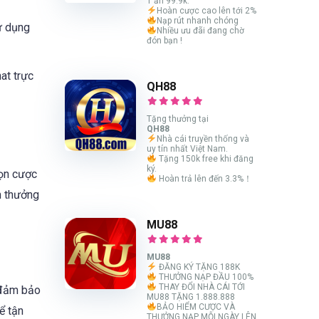
1 ăn 99.9k.
Hoàn cược cao lên tới 2%
Nạp rút nhanh chóng
sử dụng
Nhiều ưu đãi đang chờ
đón bạn !
at trực
QH88
Tặng thưởng tại
QH88
Nhà cái truyền thống và
uy tín nhất Việt Nam.
Tặng 150k free khi đăng
ký.
họn cược
Hoàn trả lên đến 3.3%！
n thưởng
MU88
MU88
ĐĂNG KÝ TẶNG 188K
THƯỞNG NẠP ĐẦU 100%
THAY ĐỔI NHÀ CÁI TỚI
 đảm bảo
MU88 TẶNG 1.888.888
BẢO HIỂM CƯỢC VÀ
ể tận
THƯỞNG NẠP MỖI NGÀY LÊN