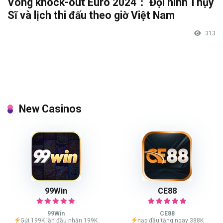
Vòng knock-out Euro 2024： Đội hình Thụy
Sĩ và lịch thi đấu theo giờ Việt Nam
313
New Casinos
99Win
CE88
99Win
CE88
Gửi 199K lần đầu nhận 199K
nạp đầu tặng ngay 388K