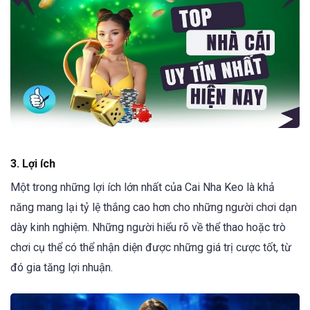
3. Lợi ích
Một trong những lợi ích lớn nhất của Cai Nha Keo là khả
năng mang lại tỷ lệ thắng cao hơn cho những người chơi dạn
dày kinh nghiệm. Những người hiểu rõ về thể thao hoặc trò
chơi cụ thể có thể nhận diện được những giá trị cược tốt, từ
đó gia tăng lợi nhuận.