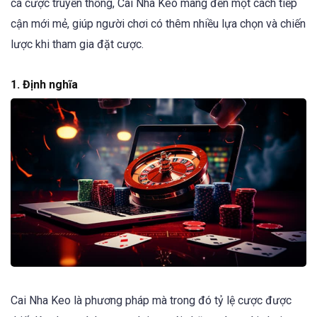
cá cược truyền thống, Cai Nha Keo mang đến một cách tiếp
cận mới mẻ, giúp người chơi có thêm nhiều lựa chọn và chiến
lược khi tham gia đặt cược.
1. Định nghĩa
Cai Nha Keo là phương pháp mà trong đó tỷ lệ cược được