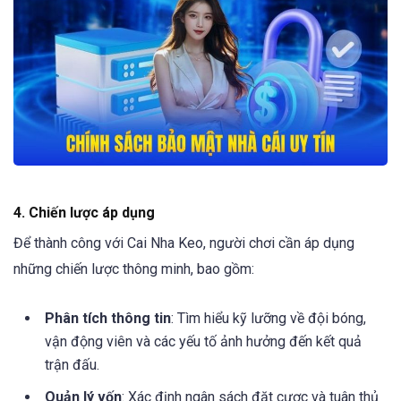
4. Chiến lược áp dụng
Để thành công với Cai Nha Keo, người chơi cần áp dụng
những chiến lược thông minh, bao gồm:
Phân tích thông tin
: Tìm hiểu kỹ lưỡng về đội bóng,
vận động viên và các yếu tố ảnh hưởng đến kết quả
trận đấu.
Quản lý vốn
: Xác định ngân sách đặt cược và tuân thủ