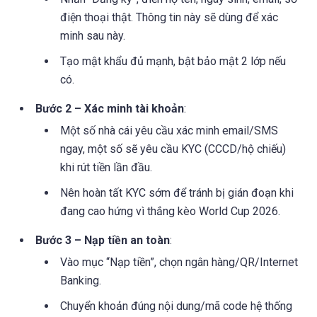
điện thoại thật. Thông tin này sẽ dùng để xác
minh sau này.
Tạo mật khẩu đủ mạnh, bật bảo mật 2 lớp nếu
có.
Bước 2 – Xác minh tài khoản
:
Một số nhà cái yêu cầu xác minh email/SMS
ngay, một số sẽ yêu cầu KYC (CCCD/hộ chiếu)
khi rút tiền lần đầu.
Nên hoàn tất KYC sớm để tránh bị gián đoạn khi
đang cao hứng vì thắng kèo World Cup 2026.
Bước 3 – Nạp tiền an toàn
:
Vào mục “Nạp tiền”, chọn ngân hàng/QR/Internet
Banking.
Chuyển khoản đúng nội dung/mã code hệ thống