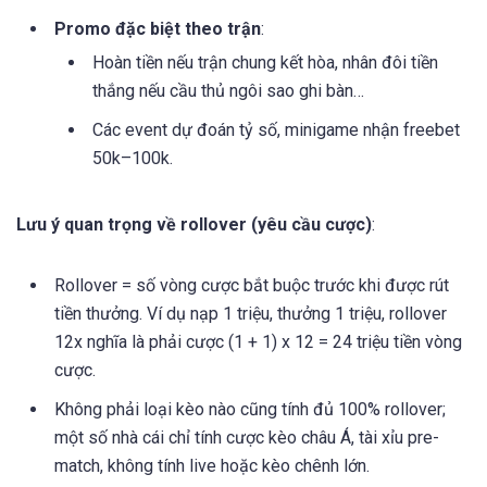
Promo đặc biệt theo trận
:
Hoàn tiền nếu trận chung kết hòa, nhân đôi tiền
thắng nếu cầu thủ ngôi sao ghi bàn…
Các event dự đoán tỷ số, minigame nhận freebet
50k–100k.
Lưu ý quan trọng về rollover (yêu cầu cược)
:
Rollover = số vòng cược bắt buộc trước khi được rút
tiền thưởng. Ví dụ nạp 1 triệu, thưởng 1 triệu, rollover
12x nghĩa là phải cược (1 + 1) x 12 = 24 triệu tiền vòng
cược.
Không phải loại kèo nào cũng tính đủ 100% rollover;
một số nhà cái chỉ tính cược kèo châu Á, tài xỉu pre-
match, không tính live hoặc kèo chênh lớn.