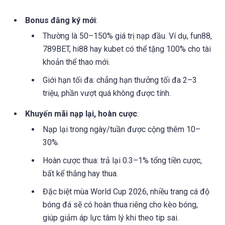
Bonus đăng ký mới
:
Thường là 50–150% giá trị nạp đầu. Ví dụ, fun88,
789BET, hi88 hay kubet có thể tặng 100% cho tài
khoản thể thao mới.
Giới hạn tối đa: chẳng hạn thưởng tối đa 2–3
triệu, phần vượt quá không được tính.
Khuyến mãi nạp lại, hoàn cược
:
Nạp lại trong ngày/tuần được cộng thêm 10–
30%.
Hoàn cược thua: trả lại 0.3–1% tổng tiền cược,
bất kể thắng hay thua.
Đặc biệt mùa World Cup 2026, nhiều trang cá độ
bóng đá sẽ có hoàn thua riêng cho kèo bóng,
giúp giảm áp lực tâm lý khi theo tip sai.