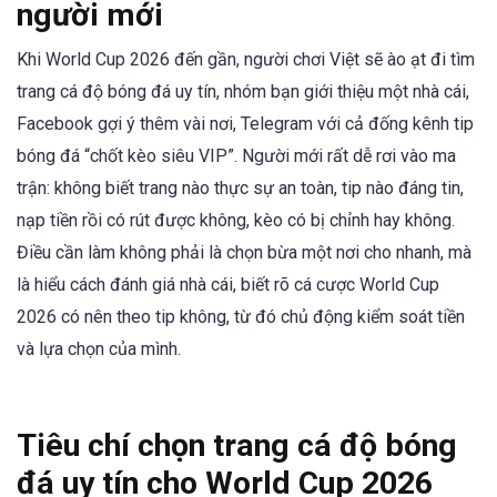
người mới
Khi World Cup 2026 đến gần, người chơi Việt sẽ ào ạt đi tìm
trang cá độ bóng đá uy tín, nhóm bạn giới thiệu một nhà cái,
Facebook gợi ý thêm vài nơi, Telegram với cả đống kênh tip
bóng đá “chốt kèo siêu VIP”. Người mới rất dễ rơi vào ma
trận: không biết trang nào thực sự an toàn, tip nào đáng tin,
nạp tiền rồi có rút được không, kèo có bị chỉnh hay không.
Điều cần làm không phải là chọn bừa một nơi cho nhanh, mà
là hiểu cách đánh giá nhà cái, biết rõ cá cược World Cup
2026 có nên theo tip không, từ đó chủ động kiểm soát tiền
và lựa chọn của mình.
Tiêu chí chọn trang cá độ bóng
đá uy tín cho World Cup 2026