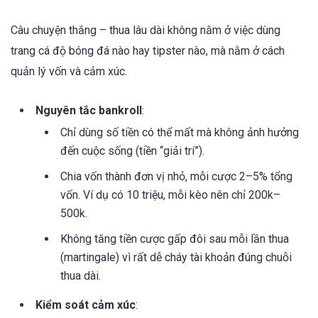
Câu chuyện thắng – thua lâu dài không nằm ở việc dùng
trang cá độ bóng đá nào hay tipster nào, mà nằm ở cách
quản lý vốn và cảm xúc.
Nguyên tắc bankroll
:
Chỉ dùng số tiền có thể mất mà không ảnh hưởng
đến cuộc sống (tiền “giải trí”).
Chia vốn thành đơn vị nhỏ, mỗi cược 2–5% tổng
vốn. Ví dụ có 10 triệu, mỗi kèo nên chỉ 200k–
500k.
Không tăng tiền cược gấp đôi sau mỗi lần thua
(martingale) vì rất dễ cháy tài khoản đúng chuỗi
thua dài.
Kiểm soát cảm xúc
: