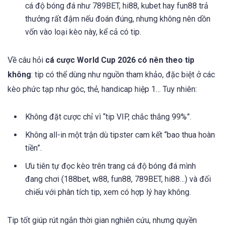
cá độ bóng đá như 789BET, hi88, kubet hay fun88 trả
thưởng rất đậm nếu đoán đúng, nhưng không nên dồn
vốn vào loại kèo này, kể cả có tip.
Về câu hỏi
cá cược World Cup 2026 có nên theo tip
không
: tip có thể dùng như nguồn tham khảo, đặc biệt ở các
kèo phức tạp như góc, thẻ, handicap hiệp 1… Tuy nhiên:
Không đặt cược chỉ vì “tip VIP, chắc thắng 99%”.
Không all-in một trận dù tipster cam kết “bao thua hoàn
tiền”.
Ưu tiên tự đọc kèo trên trang cá độ bóng đá mình
đang chơi (188bet, w88, fun88, 789BET, hi88…) và đối
chiếu với phân tích tip, xem có hợp lý hay không.
Tip tốt giúp rút ngắn thời gian nghiên cứu, nhưng quyền