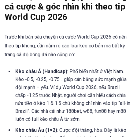
cá cược & góc nhìn khi theo tip
World Cup 2026
Trước khi bàn sâu chuyện cá cược World Cup 2026 có nên
theo tip không, cần nắm rõ các loại kèo cơ bản mà bất kỳ
trang cá độ bóng đá nào cũng có:
Kèo châu Á (Handicap)
: Phổ biến nhất ở Việt Nam.
Kèo -0.5, -0.25, -0.75… giúp cân bằng sức mạnh giữa
đội mạnh – yếu. Ví dụ World Cup 2026, nếu Brazil
chấp -1.25 trước Nhật, người chơi cần hiểu cách chia
nửa tiền ở kèo 1 & 1.5 chứ không chỉ nhìn vào tip “all-in
Brazil”. Các nhà cái như 188bet, w88, fun88 hay m88
luôn có full kèo châu Á từ sớm.
Kèo châu Âu (1×2)
: Cược đội thắng, hòa. Đây là kèo