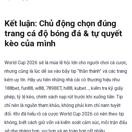
Kết luận: Chủ động chọn đúng
trang cá độ bóng đá & tự quyết
kèo của mình
World Cup 2026 sẽ là mùa lễ hội lớn cho người chơi cá cược,
nhưng cũng là lúc dễ sa vào bẫy tip “thần thánh” và các trang
kém uy tín. Hãy ưu tiên những nhà cái có thương hiệu như
188bet, fun88, w88, 789BET, hi88, kubet…, kiểm tra kỹ giấy
phép, tỷ lệ kèo, chính sách nạp rút trước khi xuống tiền. Tip
chỉ nên là nguồn tham khảo, không phải kim chỉ nam tuyệt
đối. Khi đã hiểu rõ cá cược World Cup 2026 có nên theo tip
không, biết cách giữ vốn và kiểm soát cảm xúc, mỗi trận đấu
sẽ nhẹ nhàng hơn, vui hơn và an toàn hơn rất nhiều.