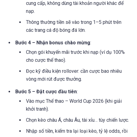
cung cấp, không dùng tài khoản người khác để
nạp.
Thông thường tiền sẽ vào trong 1–5 phút trên
các trang cá độ bóng đá lớn.
Bước 4 – Nhận bonus chào mừng
:
Chọn gói khuyến mãi trước khi nạp (ví dụ 100%
cho cược thể thao).
Đọc kỹ điều kiện rollover: cần cược bao nhiêu
vòng mới rút được thưởng.
Bước 5 – Đặt cược đầu tiên
:
Vào mục Thể thao – World Cup 2026 (khi giải
khởi tranh).
Chọn kèo châu Á, châu Âu, tài xỉu… tùy chiến lược.
Nhập số tiền, kiểm tra lại loại kèo, tỷ lệ odds, rồi