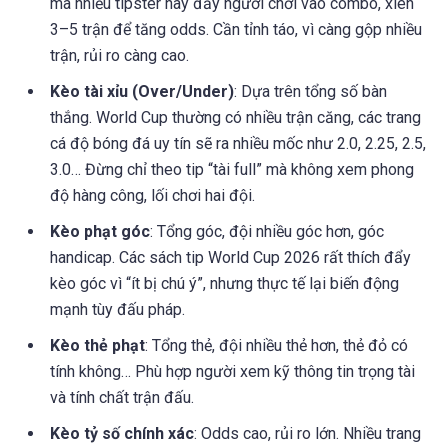
mà nhiều tipster hay đẩy người chơi vào combo, xiên
3–5 trận để tăng odds. Cần tỉnh táo, vì càng gộp nhiều
trận, rủi ro càng cao.
Kèo tài xỉu (Over/Under)
: Dựa trên tổng số bàn
thắng. World Cup thường có nhiều trận căng, các trang
cá độ bóng đá uy tín sẽ ra nhiều mốc như 2.0, 2.25, 2.5,
3.0… Đừng chỉ theo tip “tài full” mà không xem phong
độ hàng công, lối chơi hai đội.
Kèo phạt góc
: Tổng góc, đội nhiều góc hơn, góc
handicap. Các sách tip World Cup 2026 rất thích đẩy
kèo góc vì “ít bị chú ý”, nhưng thực tế lại biến động
mạnh tùy đấu pháp.
Kèo thẻ phạt
: Tổng thẻ, đội nhiều thẻ hơn, thẻ đỏ có
tính không… Phù hợp người xem kỹ thông tin trọng tài
và tính chất trận đấu.
Kèo tỷ số chính xác
: Odds cao, rủi ro lớn. Nhiều trang