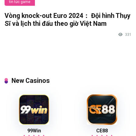
tin tức game
Vòng knock-out Euro 2024： Đội hình Thụy
Sĩ và lịch thi đấu theo giờ Việt Nam
331
New Casinos
99Win
CE88