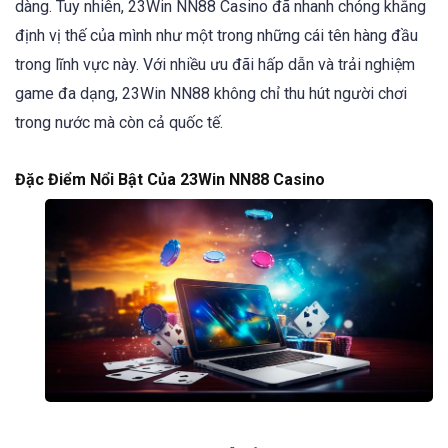
dàng. Tuy nhiên, 23Win NN88 Casino đã nhanh chóng khẳng
định vị thế của mình như một trong những cái tên hàng đầu
trong lĩnh vực này. Với nhiều ưu đãi hấp dẫn và trải nghiệm
game đa dạng, 23Win NN88 không chỉ thu hút người chơi
trong nước mà còn cả quốc tế.
Đặc Điểm Nổi Bật Của 23Win NN88 Casino