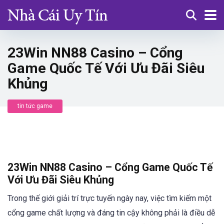
23Win NN88 Casino – Cổng
Game Quốc Tế Với Ưu Đãi Siêu
Khủng
tin tức game
23Win NN88 Casino – Cổng Game Quốc Tế
Với Ưu Đãi Siêu Khủng
Trong thế giới giải trí trực tuyến ngày nay, việc tìm kiếm một
cổng game chất lượng và đáng tin cậy không phải là điều dễ