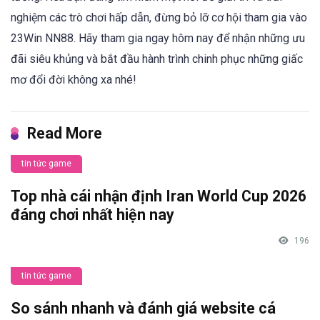
nghiệm các trò chơi hấp dẫn, đừng bỏ lỡ cơ hội tham gia vào
23Win NN88. Hãy tham gia ngay hôm nay để nhận những ưu
đãi siêu khủng và bắt đầu hành trình chinh phục những giấc
mơ đổi đời không xa nhé!
Read More
tin tức game
Top nhà cái nhận định Iran World Cup 2026
đáng chơi nhất hiện nay
196
tin tức game
So sánh nhanh và đánh giá website cá